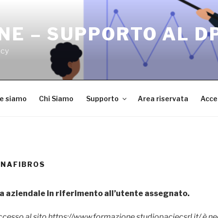
NE – SUPPORTO AL D
acy
ve siamo
Chi Siamo
Supporto
Area riservata
Acce
ANAFIBROS
a aziendale in riferimento all’utente assegnato.
ccesso al sito
https://www.formazione.studiopaciecsrl.it/
è ne