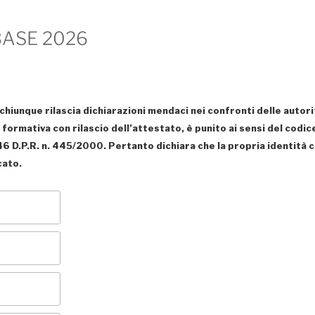
BASE 2026
chiunque rilascia dichiarazioni mendaci nei confronti delle autorit
tà formativa con rilascio dell’attestato, è punito ai sensi del codic
t. 46 D.P.R. n. 445/2000. Pertanto dichiara che la propria identi
cato.