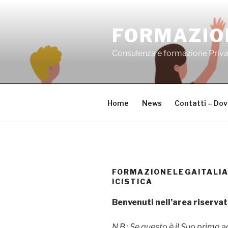
Salta
al
FORMAZIO
contenuto
Consulenza e formazione Priv
Home
News
Contatti – Do
FORMAZIONELEGAITALI
ICISTICA
Benvenuti nell’area riservat
N.B.: Se questo è il Suo primo a