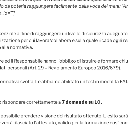
do da poterla raggiungere facilmente dalla voce del menu “Are
e_id=””]
nziale al fine di raggiungere un livello di sicurezza adeguato 
izzazione per cui lavora/collabora e sulla quale ricade ogni re
 alla normativa.
are ed il Responsabile hanno l’obbligo di istruire e formare chi
 dati personali (Art. 29 – Regolamento Europeo 2016/679).
 formativa svolta, Le abbiamo abilitato un test in modalità F
rio rispondere correttamente a
7 domande su 10.
rà possibile prendere visione del risultato ottenuto. L’ esito 
errà rilasciato l’attestato, valido per la formazione così com