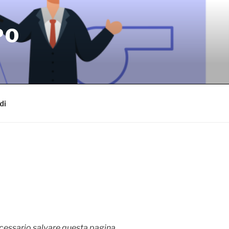
PO
di
cessario salvare questa pagina