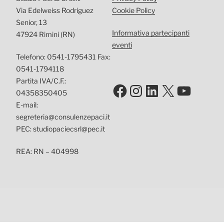
Via Edelweiss Rodriguez
Cookie Policy
Senior, 13
Informativa partecipanti
47924 Rimini (RN)
eventi
Telefono: 0541-1795431 Fax:
0541-1794118
Partita IVA/C.F.:
Facebook
Instagram
LinkedIn
X
YouTu
04358350405
E-mail:
segreteria@consulenzepaci.it
PEC: studiopaciecsrl@pec.it
REA: RN – 404998