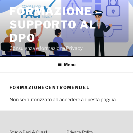
Salta
FORMAZIONE –
al
contenuto
SUPPORTO AL
DPO
Consulenza e formazione Privacy
Menu
FORMAZIONECENTROMENDEL
Non sei autorizzato ad accedere a questa pagina.
Studio Paci & C. s.r.l.
Privacy Policy