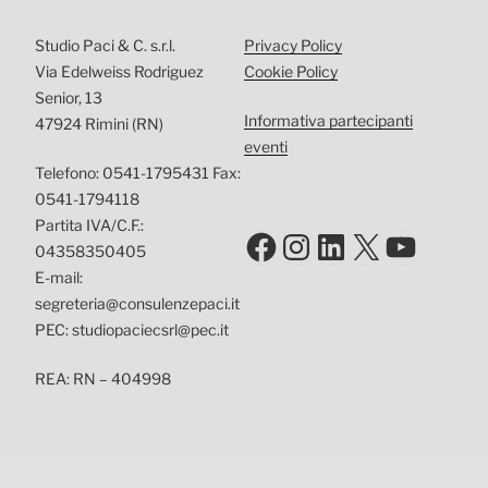
Studio Paci & C. s.r.l.
Privacy Policy
Via Edelweiss Rodriguez
Cookie Policy
Senior, 13
Informativa partecipanti
47924 Rimini (RN)
eventi
Telefono: 0541-1795431 Fax:
0541-1794118
Partita IVA/C.F.:
Facebook
Instagram
LinkedIn
X
YouTu
04358350405
E-mail:
segreteria@consulenzepaci.it
PEC: studiopaciecsrl@pec.it
REA: RN – 404998