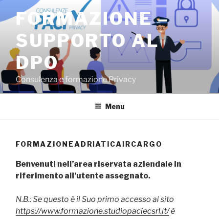
Salta
FORMAZIONE –
al
contenuto
SUPPORTO AL
DPO
Consulenza e formazione Privacy
Menu
FORMAZIONEADRIATICAIRCARGO
Benvenuti nell’area riservata aziendale in
riferimento all’utente assegnato.
N.B.: Se questo è il Suo primo accesso al sito
https://www.formazione.studiopaciecsrl.it/
è