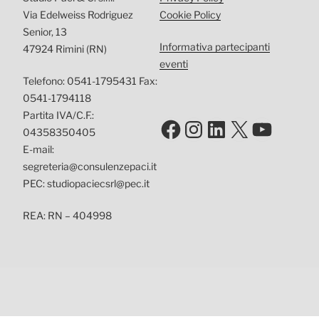
Via Edelweiss Rodriguez
Cookie Policy
Senior, 13
Informativa partecipanti
47924 Rimini (RN)
eventi
Telefono: 0541-1795431 Fax:
0541-1794118
Partita IVA/C.F.:
Facebook
Instagram
LinkedIn
X
YouTu
04358350405
E-mail:
segreteria@consulenzepaci.it
PEC: studiopaciecsrl@pec.it
REA: RN – 404998