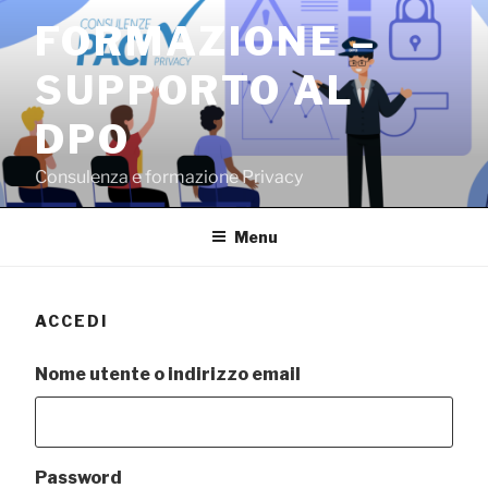
Salta
FORMAZIONE –
al
contenuto
SUPPORTO AL
DPO
Consulenza e formazione Privacy
Menu
ACCEDI
Nome utente o indirizzo email
Password