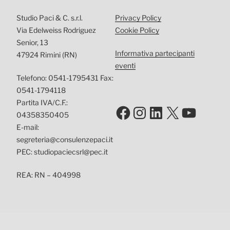
Studio Paci & C. s.r.l.
Privacy Policy
Via Edelweiss Rodriguez
Cookie Policy
Senior, 13
Informativa partecipanti
47924 Rimini (RN)
eventi
Telefono: 0541-1795431 Fax:
0541-1794118
Partita IVA/C.F.:
Facebook
Instagram
LinkedIn
X
YouTu
04358350405
E-mail:
segreteria@consulenzepaci.it
PEC: studiopaciecsrl@pec.it
REA: RN – 404998