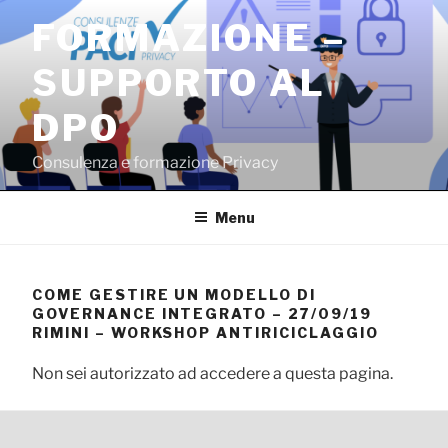
Salta
FORMAZIONE –
al
contenuto
SUPPORTO AL
DPO
Consulenza e formazione Privacy
Menu
COME GESTIRE UN MODELLO DI
GOVERNANCE INTEGRATO – 27/09/19
RIMINI – WORKSHOP ANTIRICICLAGGIO
Non sei autorizzato ad accedere a questa pagina.