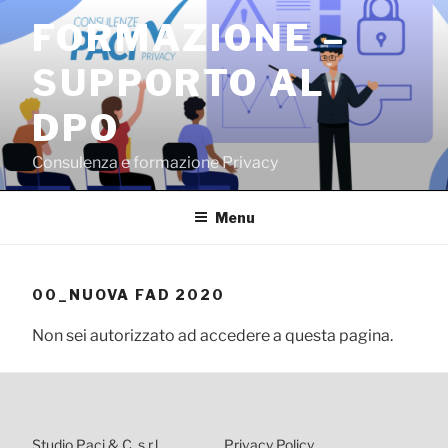
Salta
FORMAZIONE –
al
contenuto
SUPPORTO AL
DPO
Consulenza e formazione Privacy
Menu
00_NUOVA FAD 2020
Non sei autorizzato ad accedere a questa pagina.
Studio Paci & C. s.r.l.
Privacy Policy