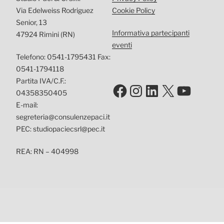
Via Edelweiss Rodriguez
Cookie Policy
Senior, 13
Informativa partecipanti
47924 Rimini (RN)
eventi
Telefono: 0541-1795431 Fax:
0541-1794118
Partita IVA/C.F.:
Facebook
Instagram
LinkedIn
X
YouTu
04358350405
E-mail:
segreteria@consulenzepaci.it
PEC: studiopaciecsrl@pec.it
REA: RN – 404998